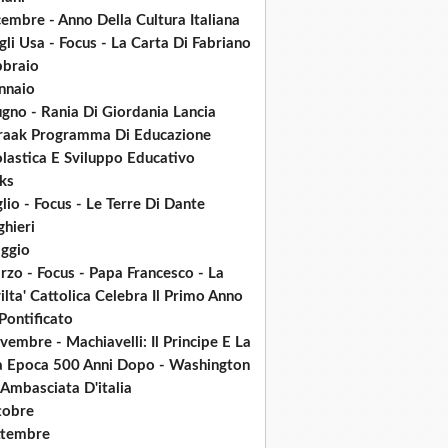
embre - Anno Della Cultura Italiana
li Usa - Focus - La Carta Di Fabriano
bbraio
nnaio
gno - Rania Di Giordania Lancia
raak Programma Di Educazione
lastica E Sviluppo Educativo
ks
lio - Focus - Le Terre Di Dante
ghieri
ggio
zo - Focus - Papa Francesco - La
ilta' Cattolica Celebra Il Primo Anno
Pontificato
embre - Machiavelli: Il Principe E La
a Epoca 500 Anni Dopo - Washington
Ambasciata D'italia
tobre
ttembre