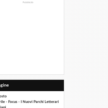
Pubblicità
Pagine
osto
ile - Focus - I Nuovi Parchi Letterari
liani