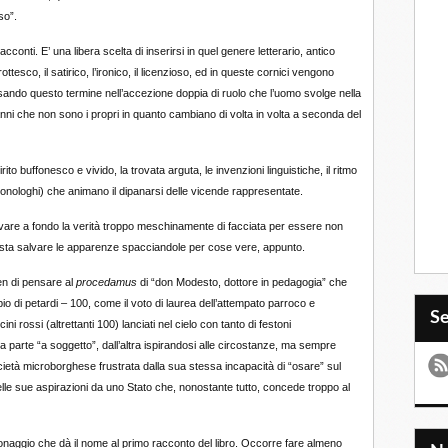
so”.
cconti. E’ una libera scelta di inserirsi in quel genere letterario, antico
ottesco, il satirico, l’ironico, il licenzioso, ed in queste cornici vengono
sando questo termine nell’accezione doppia di ruolo che l’uomo svolge nella
panni che non sono i propri in quanto cambiano di volta in volta a seconda del
ito buffonesco e vivido, la trovata arguta, le invenzioni linguistiche, il ritmo
monologhi) che animano il dipanarsi delle vicende rappresentate.
avare a fondo la verità troppo meschinamente di facciata per essere non
asta salvare le apparenze spacciandole per cose vere, appunto.
en di pensare al
procedamus
di “don Modesto, dottore in pedagogia” che
pio di petardi – 100, come il voto di laurea dell’attempato parroco e
S
ni rossi (altrettanti 100) lanciati nel cielo con tanto di festoni
 parte “a soggetto”, dall’altra ispirandosi alle circostanze, ma sempre
ietà microborghese frustrata dalla sua stessa incapacità di “osare” sul
elle sue aspirazioni da uno Stato che, nonostante tutto, concede troppo al
aggio che dà il nome al primo racconto del libro. Occorre fare almeno