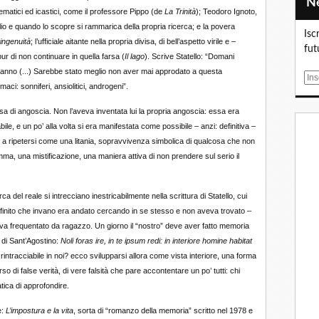
mblematici ed icastici, come il professore Pippo (de
La Trinità
); Teodoro Ignoto,
glio e quando lo scopre si rammarica della propria ricerca; e la povera
Isc
ingenuità
; l’ufficiale aitante nella propria divisa, di bell’aspetto virile e –
fut
pur di non continuare in quella farsa (
Il lago
). Scrive Statello: “Domani
anno (...) Sarebbe stato meglio non aver mai approdato a questa
E
aci: sonniferi, ansiolitici, androgeni”.
m
a
usa di angoscia. Non l’aveva inventata lui la propria angoscia: essa era
i
ile, e un po’ alla volta si era manifestata come possibile – anzi: definitiva –
l
 a ripetersi come una litania, sopravvivenza simbolica di qualcosa che non
mma, una mistificazione, una maniera attiva di non prendere sul serio il
 del reale si intrecciano inestricabilmente nella scrittura di Statello, cui
nfinito che invano era andato cercando in se stesso e non aveva trovato –
va frequentato da ragazzo. Un giorno il “nostro” deve aver fatto memoria
o di Sant’Agostino:
Noli foras ire, in te ipsum redi: in interiore homine habitat
intracciabile in noi? ecco svilupparsi allora come vista interiore, una forma
so di false verità, di vere falsità che pare accontentare un po’ tutti: chi
atica di approfondire.
è:
L’impostura e la vita
, sorta di “romanzo della memoria” scritto nel 1978 e