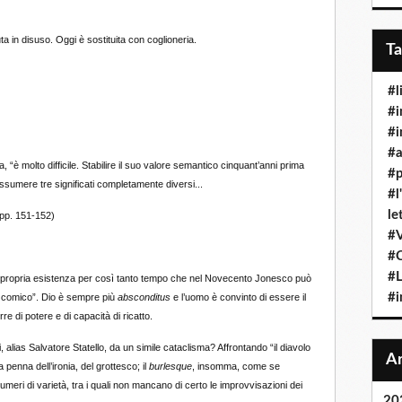
 in disuso. Oggi è sostituita con coglioneria.
T
#l
#i
#i
#a
 molto difficile. Stabilire il suo valore semantico cinquant’anni prima
#p
sumere tre significati completamente diversi...
#l
le
pp. 151-152)
#
#
#
pria esistenza per così tanto tempo che nel Novecento Jonesco può
#i
l comico”. Dio è sempre più
absconditus
e l’uomo è convinto di essere il
 di potere e di capacità di ricatto.
Salvatore Statello, da un simile cataclisma? Affrontando “il diavolo
penna dell’ironia, del grottesco; il
burlesque
, insomma, come se
ri di varietà, tra i quali non mancano di certo le improvvisazioni dei
20