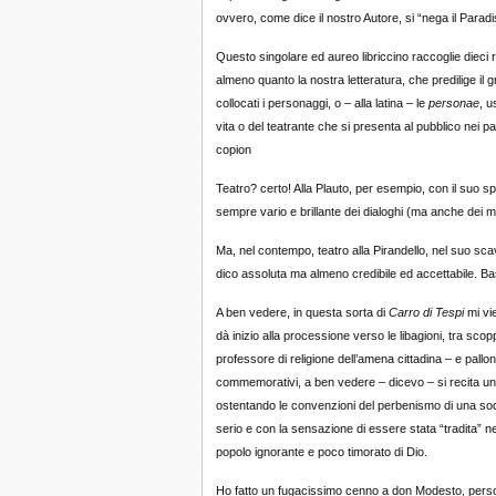
ovvero, come dice il nostro Autore, si “nega il Paradi
Questo singolare ed aureo libriccino raccoglie dieci ra
almeno quanto la nostra letteratura, che predilige il gr
collocati i personaggi, o – alla latina – le
personae
, u
vita o del teatrante che si presenta al pubblico nei 
copion
Teatro? certo! Alla Plauto, per esempio, con il suo spir
sempre vario e brillante dei dialoghi (ma anche dei 
Ma, nel contempo, teatro alla Pirandello, nel suo sc
dico assoluta ma almeno credibile ed accettabile. B
A ben vedere, in questa sorta di
Carro di Tespi
mi vi
dà inizio alla processione verso le libagioni, tra scop
professore di religione dell’amena cittadina – e pallonci
commemorativi, a ben vedere – dicevo – si recita una
ostentando le convenzioni del perbenismo di una soc
serio e con la sensazione di essere stata “tradita” n
popolo ignorante e poco timorato di Dio.
Ho fatto un fugacissimo cenno a don Modesto, person