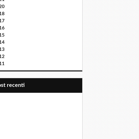
20
18
17
16
15
14
13
12
11
post recenti