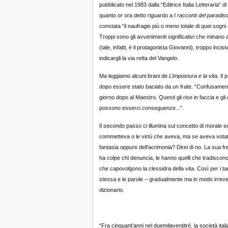
pubblicato nel 1983 dalla “Editrice Italia Letteraria” 
quanto or ora detto riguardo a
I racconti del paradis
constata “il naufragio più o meno totale di quei sogni
Troppi sono gli avvenimenti significativi che minano a
(tale, infatti, è il protagonista Giovanni), troppo inc
indicargli la via retta del Vangelo.
Ma leggiamo alcuni brani de
L’impostura e la vita
. Il
dopo essere stato baciato da un frate. “Confusament
giorno dopo al Maestro. Questi gli rise in faccia e g
possono esserci conseguenze...”.
Il secondo passo ci illumina sul concetto di morale 
commetteva o le virtù che aveva, ma se aveva votato p
fantasia oppure dell’acrimonia? Direi di no. La sua fr
ha colpe chi denuncia, le hanno quelli che tradiscono gl
che capovolgono la clessidra della vita. Così per i tan
stessa e le parole – gradualmente ma in modo irreversi
dizionario.
“Fra cinquant’anni nel duemilaventitré, la società i