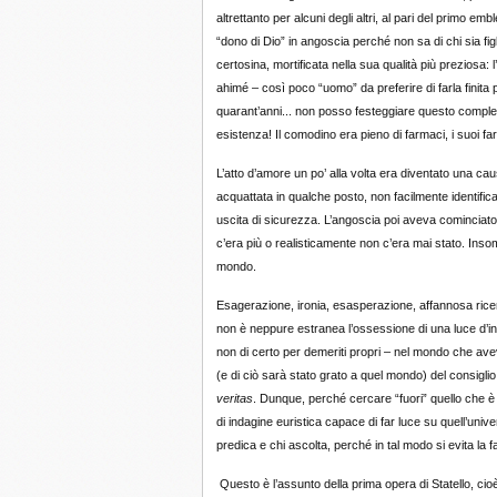
altrettanto per alcuni degli altri, al pari del primo e
“dono di Dio” in angoscia perché non sa di chi sia fi
certosina, mortificata nella sua qualità più preziosa: l’
ahimé – così poco “uomo” da preferire di farla finita 
quarant’anni... non posso festeggiare questo comple
esistenza! Il comodino era pieno di farmaci, i suoi farm
L’atto d’amore un po’ alla volta era diventato una ca
acquattata in qualche posto, non facilmente identificab
uscita di sicurezza.
L’angoscia poi aveva cominciato
c’era più o realisticamente non c’era mai stato. Inso
mondo.
Esagerazione, ironia, esasperazione, affannosa ricerca
non è neppure estranea l’ossessione di una luce d’i
non di certo per demeriti propri – nel mondo che ave
(e di ciò sarà stato grato a quel mondo) del consigli
veritas
. Dunque, perché cercare “fuori” quello che è r
di indagine euristica capace di far luce su quell’univer
predica e chi ascolta, perché in tal modo si evita la f
Questo è l’assunto della prima opera di Statello, cio