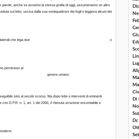
 parole, anche se avranno la stessa grafia di oggi, assumeranno un altro
Dic
eduta sul letto, usciva dalla sua ventiquattrore dei fogli e leggeva alcuni dei
Neg
Fe
Ge
Giu
ressi reciproci o unilaterali che lega due o
Ed
Sco
Lin
Lug
are sentimentalismo pernicioso al
Ali
 umano.
Ma
Mar
Civ
seguibile sino al secolo scorso. Ma dopo lotte e interventi di eminenti
Di 
e con D.P.R. n. 1, art. 1 del 2000, è ritenuta un’azione encomiabile e
Nov
Su
Dc 
Ot
moderni.
Se