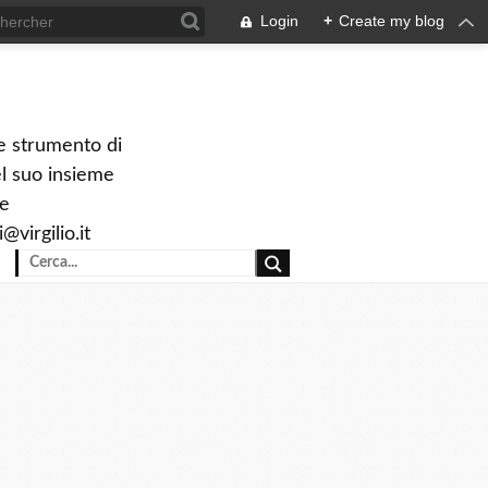
Login
+
Create my blog
le strumento di
el suo insieme
ve
virgilio.it