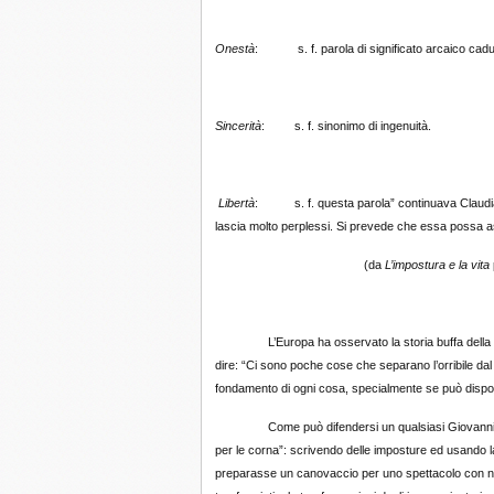
Onestà
: s. f. parola di significato arcaico caduta
Sincerità
: s. f. sinonimo di ingenuità.
Libertà
: s. f. questa parola” continuava Claudia, “è
lascia molto perplessi. Si prevede che essa possa as
(da
L’impostura e la vita
L’Europa ha osservato la storia buffa della pro
dire: “Ci sono poche cose che separano l’orribile da
fondamento di ogni cosa, specialmente se può disporre
Come può difendersi un qualsiasi Giovanni, alias 
per le corna”: scrivendo delle imposture ed usando la 
preparasse un canovaccio per uno spettacolo con nume