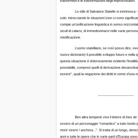
trasformisti e le trasformazioni degli improvvisatori.
Lo stile di Salvatore Statello si estrinseca – sul 
solo: intrecciando le situazioni (non ci sono significa
compie un’unificazione linguistica in senso orizzontale
siculi di calarsi, di immedesimarsi nelle varie
person
mistificazione.
L’uomo statelliano, se così posso dire, vive una
nuovo dizionario) il possibile sviluppo futuro e nella
questa situazione è dolorosamente evidente l’inutilit
prestabiliti, compresi quelli di derivazione desanc
essere”, quali la negazione dei diritti in nome d’una n
-----------------------------
Ben altra temperie vive il lettore di
Ines de 
ovvero di un personaggio “romantico” a tutto tondo per
morir vivere / anchora...”. Si tratta di un lungo, de
anni e tutte le opere che in varie parti d’Europa son