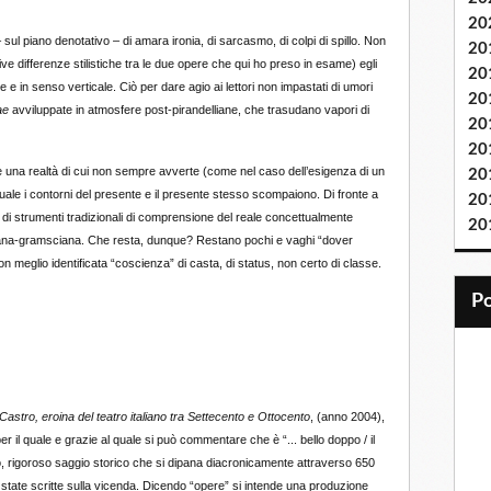
20
piano denotativo – di amara ironia, di sarcasmo, di colpi di spillo. Non
20
tive differenze stilistiche tra le due opere che qui ho preso in esame) egli
20
 e in senso verticale. Ciò per dare agio ai lettori non impastati di umori
20
ae
avviluppate in atmosfere post-pirandelliane, che trasudano vapori di
20
20
 realtà di cui non sempre avverte (come nel caso dell’esigenza di un
20
 quale i contorni del presente e il presente stesso scompaiono. Di fronte a
20
à di strumenti tradizionali di comprensione del reale concettualmente
20
tisiana-gramsciana. Che resta, dunque? Restano pochi e vaghi “dover
on meglio identificata “coscienza” di casta, di status, non certo di classe.
Castro, eroina del teatro italiano tra Settecento e Ottocento
, (anno 2004),
 il quale e grazie al quale si può commentare che è “... bello doppo / il
nso, rigoroso saggio storico che si dipana diacronicamente attraverso 650
o state scritte sulla vicenda. Dicendo “opere” si intende una produzione