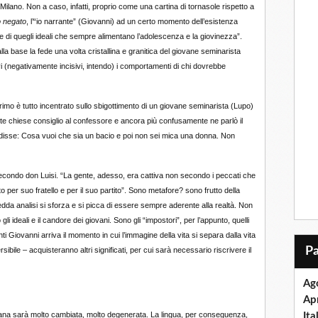
di Milano. Non a caso, infatti, proprio come una cartina di tornasole rispetto a
o negato
, l’“io narrante” (Giovanni) ad un certo momento dell’esistenza
 e di quegli ideali che sempre alimentano l’adolescenza e la giovinezza”.
lla base la fede una volta cristallina e granitica del giovane seminarista
isivi (negativamente incisivi, intendo) i comportamenti di chi dovrebbe
 primo è tutto incentrato sullo sbigottimento di un giovane seminarista (Lupo)
e chiese consiglio al confessore e ancora più confusamente ne parlò il
li disse: Cosa vuoi che sia un bacio e poi non sei mica una donna. Non
secondo don Luisi. “La gente, adesso, era cattiva non secondo i peccati che
er suo fratello e per il suo partito”. Sono metafore? sono frutto della
edda analisi si sforza e si picca di essere sempre aderente alla realtà. Non
i ideali e il candore dei giovani. Sono gli “impostori”, per l’appunto, quelli
ti Giovanni arriva il momento in cui l’immagine della vita si separa dalla vita
bile – acquisteranno altri significati, per cui sarà necessario riscrivere il
Ag
Apr
taliana sarà molto cambiata, molto degenerata. La lingua, per conseguenza,
Ita