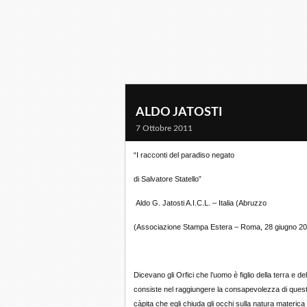
ALDO JATOSTI
7 Ottobre 2011
“I racconti del paradiso negato
di Salvatore Statello”
Aldo G. Jatosti A.I.C.L. – Italia (Abruzzo
(Associazione Stampa Estera – Roma, 28 giugno 20
Dicevano gli Orfici che l’uomo è figlio della terra e de
consiste nel raggiungere la consapevolezza di questo
càpita che egli chiuda gli occhi sulla natura materica 