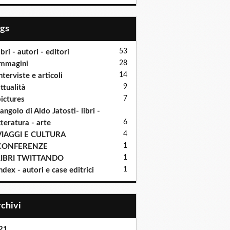
ags
53
ibri - autori - editori
28
mmagini
14
nterviste e articoli
9
ttualità
7
ictures
'angolo di Aldo Jatosti- libri -
6
tteratura - arte
4
VIAGGI E CULTURA
1
CONFERENZE
1
LIBRI TWITTANDO
1
ndex - autori e case editrici
Archivi
21