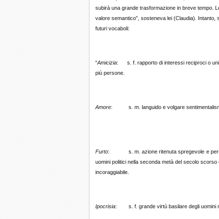
subirà una grande trasformazione in breve tempo. Le
valore semantico”, sosteneva lei (Claudia). Intanto, s
futuri vocaboli:
“
Amicizia
: s. f. rapporto di inte
più persone.
Amore
: s. m. languido e volg
genere
Furto
: s. m. azione ritenuta spregevole
e per
uomini politici nella seconda metà del secolo scorso 
incoraggiabile.
Ipocrisia
: s. f. grande virtù basilare degli uomini 