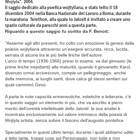
Wojtyla". 2004.
Il saggio dedicato alla poetica wojtyliana, e stato letto il 18
dicembre 2004 nella Banca Nazionale del Lavoro a Roma, durante
la maratona
Telethon, alla quale lo Jatosti è invitato a creare uno
spazio culturale da parecchi anni a questa parte.
Riguardo a questo saggio fu scritto da F. Benoit:
"Assieme agli altri presenti, ho colto con emozione la genesi della
poiesis wojtyliana attraverso un’esegesi accurata, ricca, lucida,
serrata di alcune tra le più belle liriche dell’autore.
L’arco di tempo (1936-1966) preso in esame, va dal ginnasio (le
prime liriche trepidanti) alla maturità, quando il giovanetto Karol,
divenuto ormai arcivescovo, compie un pellegrinaggio, anche
della memoria, ai luoghi santi, dove calca gli stessi sentieri sui
quali camminò Gesù.
A parte le note capacità ermeneutiche, estetiche e letterarie, c’è
in questo saggio un elemento in più, che va ascritto a pieno
merito dell’onestà intellettuale dello Jatosti: la sua analisi è
incentrata esclusivamente sul valore intrinseco della poesia di
Wojtyla artista, senza subire il fascino dell’augusto pontefice.
Specialmente in questi ultimi tempi, durante i quali abbiamo udito
e letto tante, troppe cose sul Personaggio, non tutte e non