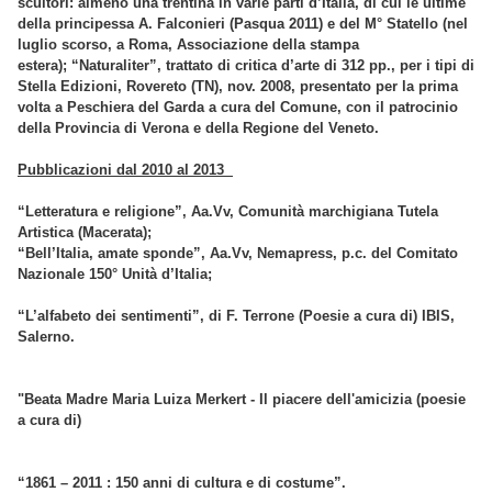
scultori: almeno una trentina in varie parti d’Italia, di cui le ultime
della principessa A. Falconieri (Pasqua 2011) e del M° Statello (nel
luglio scorso, a Roma, Associazione della stampa
estera);
“Naturaliter”, trattato di critica d’arte di 312 pp., per i tipi di
Stella Edizioni, Rovereto (TN), nov. 2008, presentato per la prima
volta a Peschiera del Garda a cura del Comune, con il patrocinio
della Provincia di Verona e della Regione del Veneto.
Pubblicazioni dal 2010 al 2013
“Letteratura e religione”, Aa.Vv, Comunità marchigiana Tutela
Artistica (Macerata);
“Bell’Italia, amate sponde”, Aa.Vv, Nemapress, p.c. del Comitato
Nazionale 150° Unità d’Italia;
“L’alfabeto dei sentimenti”, di F. Terrone (Poesie a cura di) IBIS,
Salerno.
"Beata Madre Maria Luiza Merkert - Il piacere dell'amicizia (poesie
a cura di)
“1861 – 2011 : 150 anni di cultura e di costume”.