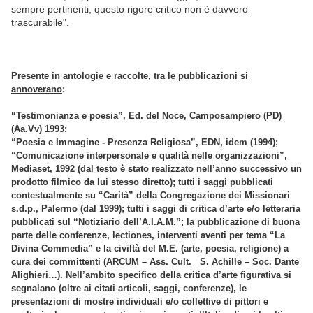
sempre pertinenti, questo rigore critico non è davvero
trascurabile".
Presente in antologie e raccolte, tra le pubblicazioni si
annoverano
:
“Testimonianza e poesia”, Ed. del Noce, Camposampiero (PD)
(Aa.Vv) 1993;
“Poesia e Immagine - Presenza Religiosa”, EDN, idem (1994);
“Comunicazione interpersonale e qualità nelle organizzazioni”,
Mediaset, 1992 (dal testo è stato realizzato nell’anno successivo un
prodotto filmico da lui stesso diretto);
tutti i saggi pubblicati
contestualmente su “Carità” della Congregazione dei Missionari
s.d.p., Palermo (dal 1999);
tutti i saggi di critica d’arte e/o letteraria
pubblicati sul “Notiziario dell’A.I.A.M.”;
la pubblicazione di buona
parte delle conferenze, lectiones, interventi aventi per tema “La
Divina Commedia” e la civiltà del M.E. (arte, poesia, religione) a
cura dei committenti (ARCUM – Ass. Cult. S. Achille – Soc. Dante
Alighieri…).
Nell’ambito specifico della critica d’arte figurativa si
segnalano (oltre ai citati articoli, saggi, conferenze), le
presentazioni di mostre individuali e/o collettive di pittori e