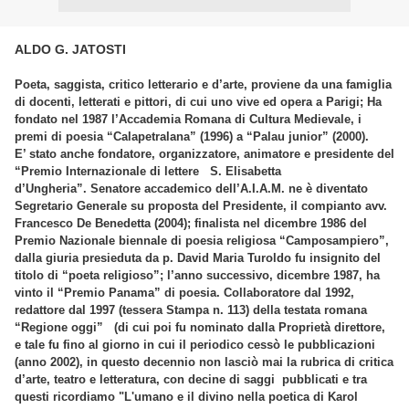
ALDO G. JATOSTI
Poeta, saggista, critico letterario e d’arte, proviene da una famiglia
di docenti, letterati e pittori, di cui uno vive ed opera a Parigi;
Ha
fondato nel 1987 l’Accademia Romana di Cultura Medievale, i
premi di poesia “Calapetralana” (1996) a “Palau junior” (2000).
E’ stato anche fondatore, organizzatore, animatore e presidente del
“Premio Internazionale di lettere S. Elisabetta
d’Ungheria”.
Senatore accademico dell’A.I.A.M. ne è diventato
Segretario Generale su proposta del Presidente, il compianto avv.
Francesco De Benedetta (2004);
finalista nel dicembre 1986 del
Premio Nazionale biennale di poesia religiosa “Camposampiero”,
dalla giuria presieduta da p. David Maria Turoldo fu insignito del
titolo di “poeta religioso”; l’anno successivo, dicembre 1987, ha
vinto il “Premio Panama” di poesia.
Collaboratore dal 1992,
redattore dal 1997 (tessera Stampa n. 113) della testata romana
“Regione oggi” (di cui poi fu nominato dalla Proprietà direttore,
e tale fu fino al giorno in cui il periodico cessò le pubblicazioni
(anno 2002), in questo decennio non lasciò mai la rubrica di critica
d’arte, teatro e letteratura, con decine di saggi pubblicati e tra
questi ricordiamo "L'umano e il divino nella poetica di Karol