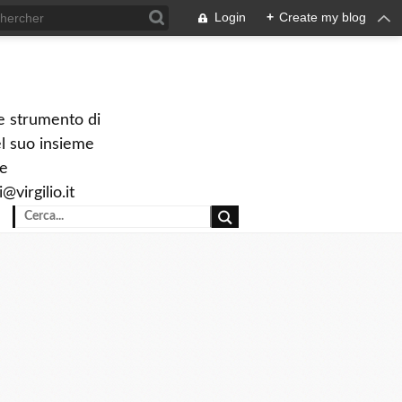
Login
+
Create my blog
le strumento di
el suo insieme
ve
virgilio.it