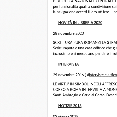
BIBLIOTECA NAZIONALE CENTRALE DI ROM
per funzionalità quali la condivisione su
la navigazione accetti il loro utilizzo... I
NOVITÀ IN LIBRERIA 2020
28 novembre 2020
SCRITTURA PURA ROMANZI LA STRADA 
Scritturapura è una casa editrice che gua
incrociano e si mescolano per dare i frutt
INTERVISTA
29 novembre 2016 ( #
interviste e artico
LE VIRTU' IN SIMBOLI NEGLI AFFRES
CORSO A ROMA INTERVISTA A MONS. RAF
Santi Ambrogio e Carlo al Corso. Descriz
NOTIZIE 2018
02 giugno 2018