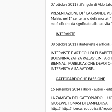
07 ottobre 2011 ( #
l'angolo di Aldo Jatos
PRESENTAZIONE DI “ LA GRANDE POESIA
Mahler, nel 1° centenario della morte). 
ma è ciò che dà significato alla tua vit
INTERVISTE
08 ottobre 2011 ( #
interviste e articoli
)
INTERVISTE E ARTICOLI DI ELISABET
BOUSNINA, YAHYA PALLAVICINI, ART
BIENNALI, PUBBLICAZIONE DEVOTO O
INTERVISTA A SALVATORE...
GATTOPARDO CHE PASSIONE
16 settembre 2014 ( #
libri - autori - edi
LA ZAMPATA DEL GATTOPARDO I LUO
GIUSEPPE TOMASI DI LAMPEDUSA
http://rhttp://ricerca.repubblica.it/re