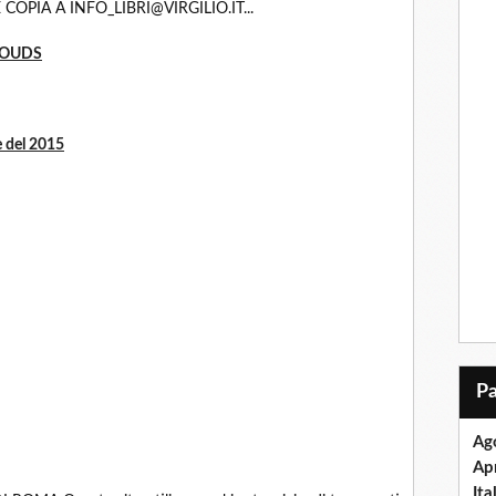
 COPIA A INFO_LIBRI@VIRGILIO.IT...
LOUDS
 del 2015
Ag
Apr
Ita