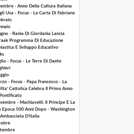
embre - Anno Della Cultura Italiana
li Usa - Focus - La Carta Di Fabriano
bbraio
nnaio
gno - Rania Di Giordania Lancia
raak Programma Di Educazione
lastica E Sviluppo Educativo
ks
lio - Focus - Le Terre Di Dante
ghieri
ggio
zo - Focus - Papa Francesco - La
ilta' Cattolica Celebra Il Primo Anno
Pontificato
embre - Machiavelli: Il Principe E La
a Epoca 500 Anni Dopo - Washington
Ambasciata D'italia
tobre
ttembre