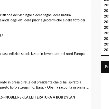
20
20
anda dei vichinghi e delle saghe, della natura
20
slanda degli elfi, delle piscine geotermiche e delle foto dei
20
20
20
17
20
20
20
a editrice specializzata in letteratura del nord Europa.
to in presa diretta del presidente che ci ha ispirato a
questo libro attesissimo, Barack Obama racconta in prima ...
16 - NOBEL PER LA LETTERATURA A BOB DYLAN