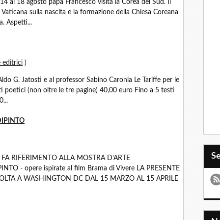
14 al 18 agosto papa Francesco visita la Corea del Sud. Il
e Vaticana sulla nascita e la formazione della Chiesa Coreana
. Aspetti...
 editrici
)
Aldo G. Jatosti e al professor Sabino Caronia Le Tariffe per le
i poetici (non oltre le tre pagine) 40,00 euro Fino a 5 testi
...
DIPINTO
S
 FA RIFERIMENTO ALLA MOSTRA D'ARTE
O - opere ispirate al film Brama di Vivere LA PRESENTE
SVOLTA A WASHINGTON DC DAL 15 MARZO AL 15 APRILE