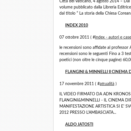
Città del Vaticano, 4 agosto 2014 – Dal 
volume pubblicato dalla Libreria Editric
dal titolo “ La storia della Chiesa Coreana
INDEX 2010
07 ottobre 2011 ( #
index - autori e case
le recensioni sono affidate al professor 
recensioni sono le seguenti Fino a 3 test
poetici (non oltre le cinque pagine) 60,00
FLANGINI & MINNELLI Il CINEMA 
17 novembre 2011 ( #
attualità
)
IL VIDEO FIRMATO DA ADN KRONOS
FLANGINI&MINNELLI - IL CINEMA DIPINT
MANIFESTAZIONE ARTISTICA SI E' 
2012 PRESSO L'AMBASCIATA...
ALDO JATOSTI