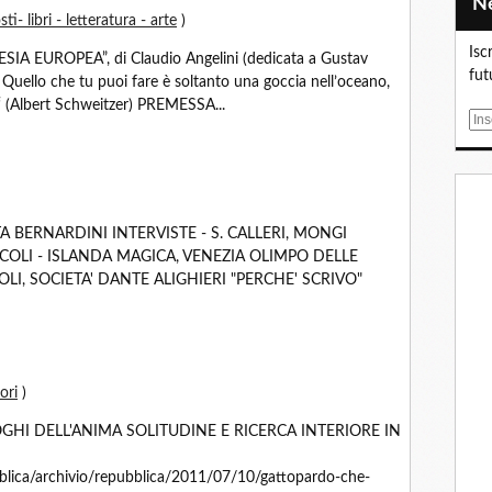
ti- libri - letteratura - arte
)
Isc
 EUROPEA”, di Claudio Angelini (dedicata a Gustav
fut
“ Quello che tu puoi fare è soltanto una goccia nell’oceano,
a “ (Albert Schweitzer) PREMESSA...
E
m
a
i
l
TA BERNARDINI INTERVISTE - S. CALLERI, MONGI
ICOLI - ISLANDA MAGICA, VENEZIA OLIMPO DELLE
LI, SOCIETA' DANTE ALIGHIERI "PERCHE' SCRIVO"
tori
)
GHI DELL'ANIMA SOLITUDINE E RICERCA INTERIORE IN
pubblica/archivio/repubblica/2011/07/10/gattopardo-che-