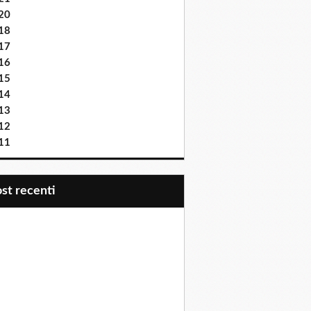
20
18
17
16
15
14
13
12
11
post recenti