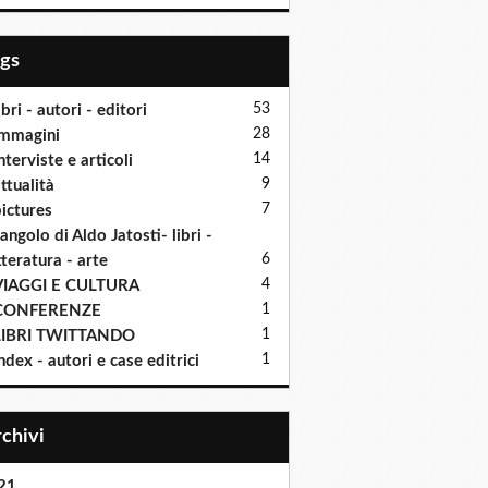
ags
53
ibri - autori - editori
28
mmagini
14
nterviste e articoli
9
ttualità
7
ictures
'angolo di Aldo Jatosti- libri -
6
tteratura - arte
4
VIAGGI E CULTURA
1
CONFERENZE
1
LIBRI TWITTANDO
1
ndex - autori e case editrici
Archivi
21