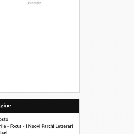
Pubblicità
Pagine
osto
ile - Focus - I Nuovi Parchi Letterari
liani