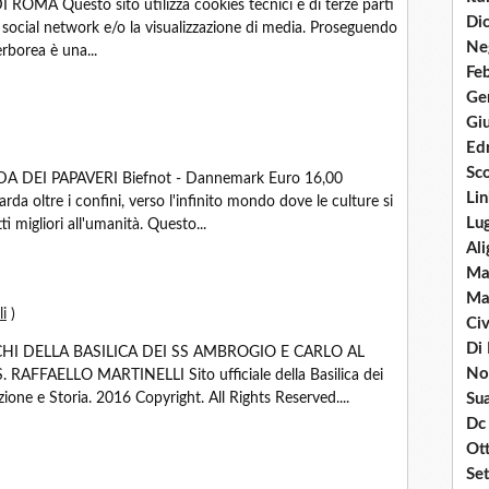
A Questo sito utilizza cookies tecnici e di terze parti
Dic
i social network e/o la visualizzazione di media. Proseguendo
Neg
perborea è una...
Fe
Ge
Giu
Ed
Sco
DEI PAPAVERI Biefnot - Dannemark Euro 16,00
Lin
rda oltre i confini, verso l'infinito mondo dove le culture si
Lug
i migliori all'umanità. Questo...
Ali
Ma
Mar
li
)
Civ
Di 
CHI DELLA BASILICA DEI SS AMBROGIO E CARLO AL
Nov
FAELLO MARTINELLI Sito ufficiale della Basilica dei
ione e Storia. 2016 Copyright. All Rights Reserved....
Su
Dc 
Ot
Se