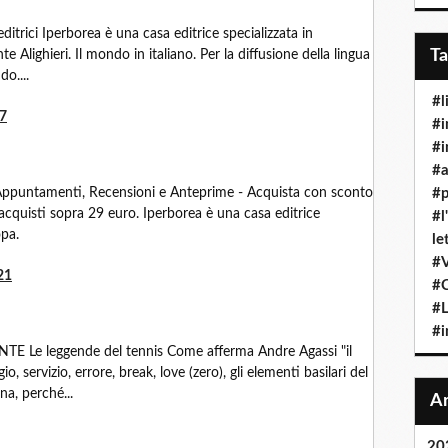
ditrici Iperborea è una casa editrice specializzata in
T
 Alighieri. Il mondo in italiano. Per la diffusione della lingua
do....
#l
7
#i
#i
#a
, Appuntamenti, Recensioni e Anteprime - Acquista con sconto
#p
r acquisti sopra 29 euro. Iperborea è una casa editrice
#l
opa.
le
#
21
#
#
#i
e leggende del tennis Come afferma Andre Agassi "il
io, servizio, errore, break, love (zero), gli elementi basilari del
na, perché...
20