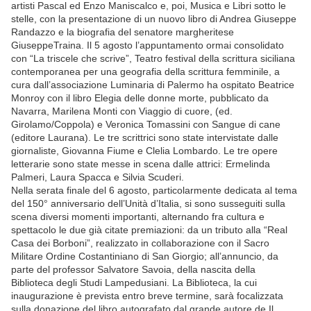
artisti Pascal ed Enzo Maniscalco e, poi, Musica e Libri sotto le
stelle, con la presentazione di un nuovo libro di Andrea Giuseppe
Randazzo e la biografia del senatore margheritese
GiuseppeTraina. Il 5 agosto l’appuntamento ormai consolidato
con “La triscele che scrive”, Teatro festival della scrittura siciliana
contemporanea per una geografia della scrittura femminile, a
cura dall’associazione Luminaria di Palermo ha ospitato Beatrice
Monroy con il libro Elegia delle donne morte, pubblicato da
Navarra, Marilena Monti con Viaggio di cuore, (ed.
Girolamo/Coppola) e Veronica Tomassini con Sangue di cane
(editore Laurana). Le tre scrittrici sono state intervistate dalle
giornaliste, Giovanna Fiume e Clelia Lombardo. Le tre opere
letterarie sono state messe in scena dalle attrici: Ermelinda
Palmeri, Laura Spacca e Silvia Scuderi.
Nella serata finale del 6 agosto, particolarmente dedicata al tema
del 150° anniversario dell’Unità d’Italia, si sono susseguiti sulla
scena diversi momenti importanti, alternando fra cultura e
spettacolo le due già citate premiazioni: da un tributo alla “Real
Casa dei Borboni”, realizzato in collaborazione con il Sacro
Militare Ordine Costantiniano di San Giorgio; all’annuncio, da
parte del professor Salvatore Savoia, della nascita della
Biblioteca degli Studi Lampedusiani. La Biblioteca, la cui
inaugurazione è prevista entro breve termine, sarà focalizzata
sulla donazione del libro autografato dal grande autore de Il