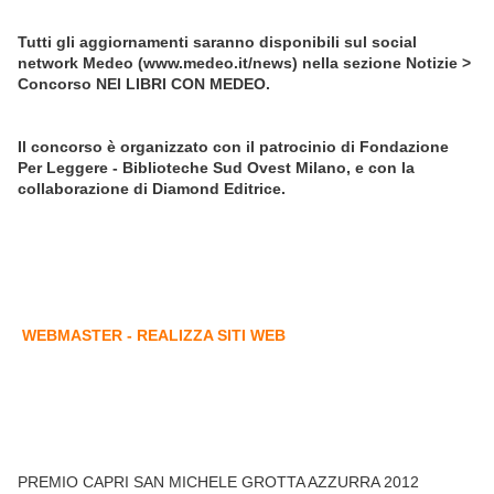
Tutti gli aggiornamenti saranno disponibili sul social
network Medeo (www.medeo.it/news) nella sezione Notizie >
Concorso NEI LIBRI CON MEDEO.
Il concorso è organizzato con il patrocinio di Fondazione
Per Leggere - Biblioteche Sud Ovest Milano, e con la
collaborazione di Diamond Editrice.
WEBMASTER - REALIZZA SITI WEB
PREMIO CAPRI SAN MICHELE GROTTA AZZURRA 2012