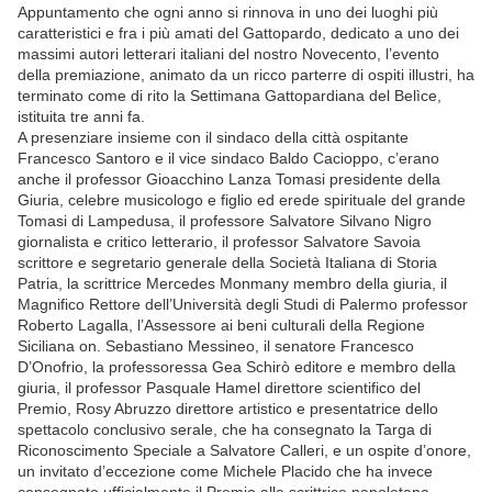
Appuntamento che ogni anno si rinnova in uno dei luoghi più
caratteristici e fra i più amati del Gattopardo, dedicato a uno dei
massimi autori letterari italiani del nostro Novecento, l’evento
della premiazione, animato da un ricco parterre di ospiti illustri, ha
terminato come di rito la Settimana Gattopardiana del Belìce,
istituita tre anni fa.
A presenziare insieme con il sindaco della città ospitante
Francesco Santoro e il vice sindaco Baldo Cacioppo, c’erano
anche il professor Gioacchino Lanza Tomasi presidente della
Giuria, celebre musicologo e figlio ed erede spirituale del grande
Tomasi di Lampedusa, il professore Salvatore Silvano Nigro
giornalista e critico letterario, il professor Salvatore Savoia
scrittore e segretario generale della Società Italiana di Storia
Patria, la scrittrice Mercedes Monmany membro della giuria, il
Magnifico Rettore dell’Università degli Studi di Palermo professor
Roberto Lagalla, l’Assessore ai beni culturali della Regione
Siciliana on. Sebastiano Messineo, il senatore Francesco
D’Onofrio, la professoressa Gea Schirò editore e membro della
giuria, il professor Pasquale Hamel direttore scientifico del
Premio, Rosy Abruzzo direttore artistico e presentatrice dello
spettacolo conclusivo serale, che ha consegnato la Targa di
Riconoscimento Speciale a Salvatore Calleri, e un ospite d’onore,
un invitato d’eccezione come Michele Placido che ha invece