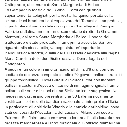
Gattopardo, al comune di Santa Margherita di Belìce.
La Compagnia teatrale de I Gatto…Pardi con gli attori
sapientemente abbigliati per la recita, ha quindi portato sulla
scena alcuni brani tratti dal capolavoro del Tomasi di Lampedusa,
in particolare il memorabile dialogo fra Chevalley e il Principe
Fabrizio di Salina, mentre un documentario diretto da Giovanni
Montanti, dal tema Santa Margherita di Belice, il paese del
Gattopardo è stato proiettato in anteprima assoluta. Sempre
riguardo alla stessa città, va segnalata un’ importante
inaugurazione storica, quella della Piazzetta dedicata alla regina
Maria Carolina delle due Sicilie, ossia la Donnafugata del
Gattopardo.
A seguire, un coloratissimo omaggio all’Unità d’Italia, con uno
spettacolo di danza composto da oltre 70 giovani ballerini tra cui il
gruppo folkloristico Li novi Burgisi di Sciacca, che con indosso
bellissimi costumi d’epoca e l’ausilio di immagini originali, hanno
ballato sulle note e i suoni di una Sicilia antica e suggestiva. Nel
medesimo cast erano presenti anche 30 ballerini riccamente
vestiti con i colori della bandiera nazionale, a interpretare l’Italia.
In particolare gli abiti della Vittoria e le camicie garibaldine, sono
stati concessi dall’Accademia del Lusso di Milano con sede a
Palermo. Sul finire, una commovente lettera all’Italia letta da una
ragazza margheritese e l’Inno Nazionale di Goffredo Mameli che