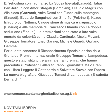
B. Yehoshua con il romanzo La Sposa liberata(Einaudi), Tahar
Ben Jelloun con Amori stregati (Bompiani), Claudio Magris con
Alla cieca (Garzanti), Anita Desai con Fuoco sulla montagna
(Einaudi), Edoardo Sanguineti con Smorfie (Feltrinelli), Kazuo
Ishiguro conNotturni, Cinque storie di musica e crepuscolo
(Einaudi) e alla memoria di Francesco Orlando con La doppia
seduzione (Einaudi). Le premiazioni sono state a loro volta
onorate da celebrità come Claudia Cardinale, Nicola Piovani,
Giuseppe Tornatore, Enzo Garinei, Michele Guardì, Giuliano
Gemma.
Per quanto concerne il Riconoscimento Speciale deciso dalla
Giuria del Premio Internazionale Giuseppe Tomasi di Lampedusa,
questo è stato istituito tre anni fa e fra i premiati che hanno
preceduto il Professor Calleri figurano il giornalista Melo Freni
con il libro Leggere il Gattopardo e Salvatore Savoia con l’opera
La nuova biografia di Giuseppe Tomasi di Lampedusa. (Elisabetta
Bernardini)
www.comune.santamargheritadibelice.ag.it
link
NOVITAINLIBRERIA