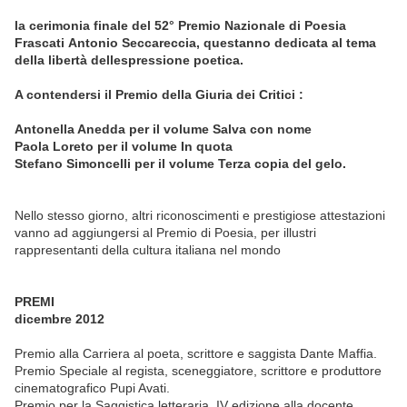
la cerimonia finale del 52° Premio Nazionale di Poesia
Frascati Antonio Seccareccia, questanno dedicata al tema
della libertà dellespressione poetica.
A contendersi il Premio della Giuria dei Critici :
Antonella Anedda per il volume Salva con nome
Paola Loreto per il volume In quota
Stefano Simoncelli per il volume Terza copia del gelo.
Nello stesso giorno, altri riconoscimenti e prestigiose attestazioni
vanno ad aggiungersi al Premio di Poesia, per illustri
rappresentanti della cultura italiana nel mondo
PREMI
dicembre 2012
Premio alla Carriera al poeta, scrittore e saggista Dante Maffia. 
Premio Speciale al regista, sceneggiatore, scrittore e produttore
cinematografico Pupi Avati. 
Premio per la Saggistica letteraria, IV edizione alla docente