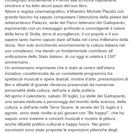
consegnato ufficialmente il Premio alla scrittrice napoletana
vincitrice e ha letto alcuni passi del suo libro.
Attore e regista cinematografico, il Maestro Michele Placido con
grande fascino ha saputo conquistare l’attenzione della platea del
settecentesco Palazzo, sede del Parco letterario del Gattopardo,
esprimendo con un messaggio profondo e coinvolgente il valore
della terra di Sicilia, terra di accoglienza, il cui popolo e il suo
sapere tanto hanno saputo dare all’Italia nel corso millenario della
storia. Non solo arricchendo enormemente la cultura italiana nel
suo complesso, ma dando un fondamentale contributo all’
unificazione dello Stato italiano, di cui oggi si celebra il 150°
anniversario.
Un anniversario importante che è stato al centro dell’intera
iniziativa, caratterizzata da un consistente programma fra
spettacoli musicali e opere teatrali, mostre d’arte, presentazioni di
libri e dibattiti di grande rilevanza presenziati da numerose
personalità della cultura, dell’arte e della politica.
Ad aprire il calendario, sabato 30 luglio, Le stelle del Gattopardo,
una serata dedicata a personaggi del mondo della scienza, della
cultura, e dell’arte nelle Terre Sicane; le serate del 31 luglio e 1
agosto, sono state rivolte ai più giovani con “Be happy!”, che ha
saputo unire insieme a concerti musicali e mostre di pittura,
anche dibattiti politico-culturali e happy hours. Nei giorni
successivi sono state proposte le esposizioni pittoriche degli