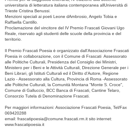
universitaria di letteratura italiana contemporanea allUniversità di
Trieste Cristina Benussi.
Menzioni speciali ai poeti Leone dAmbrosio, Angelo Tobia e
Raffaella Cantillo.
Proclamazione del vincitore del IV Premio Frascati Giovani Ugo
Reale, riservato agli studenti delle scuole della provincia e del
territorio.
Il Premio Frascati Poesia è organizzato dall'Associazione Frascati
Poesia in collaborazione, con il Comune di Frascati  Assessorato
alle Politiche Culturali, Presidenza del Consiglio dei Ministri,
Ministero per i Beni e le Attività Culturali, Direzione Generale per i
Beni Librari, gli Istituti Culturali ed il Diritto d'Autore, Regione
Lazio - Assessorato alla Cultura, Provincia di Roma -Assessorato
alle Politiche Culturali, la Comunità Montana "Monte S. Croce",
Comune di Galluccio, BCC Banca di Frascati, Cantine Telaro,
Consorzio Tutela di Denominazione Frascati.
Per maggiori informazioni: Associazione Frascati Poesia, Tel/Fax
069420288
email: frascatipoesia@comune.frascati.rm.it sito internet:
www.frascatipoesia.it