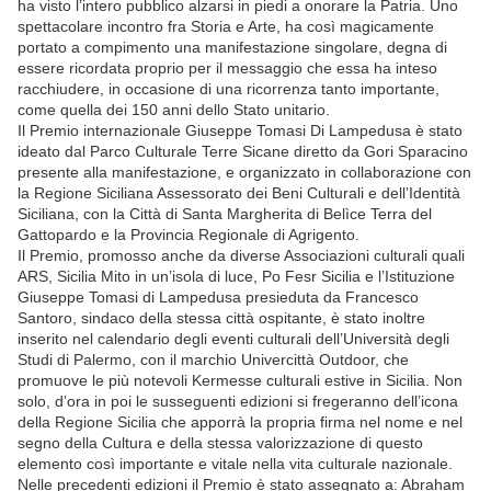
ha visto l’intero pubblico alzarsi in piedi a onorare la Patria. Uno
spettacolare incontro fra Storia e Arte, ha così magicamente
portato a compimento una manifestazione singolare, degna di
essere ricordata proprio per il messaggio che essa ha inteso
racchiudere, in occasione di una ricorrenza tanto importante,
come quella dei 150 anni dello Stato unitario.
Il Premio internazionale Giuseppe Tomasi Di Lampedusa è stato
ideato dal Parco Culturale Terre Sicane diretto da Gori Sparacino
presente alla manifestazione, e organizzato in collaborazione con
la Regione Siciliana Assessorato dei Beni Culturali e dell’Identità
Siciliana, con la Città di Santa Margherita di Belìce Terra del
Gattopardo e la Provincia Regionale di Agrigento.
Il Premio, promosso anche da diverse Associazioni culturali quali
ARS, Sicilia Mito in un’isola di luce, Po Fesr Sicilia e l’Istituzione
Giuseppe Tomasi di Lampedusa presieduta da Francesco
Santoro, sindaco della stessa città ospitante, è stato inoltre
inserito nel calendario degli eventi culturali dell’Università degli
Studi di Palermo, con il marchio Univercittà Outdoor, che
promuove le più notevoli Kermesse culturali estive in Sicilia. Non
solo, d’ora in poi le susseguenti edizioni si fregeranno dell’icona
della Regione Sicilia che apporrà la propria firma nel nome e nel
segno della Cultura e della stessa valorizzazione di questo
elemento così importante e vitale nella vita culturale nazionale.
Nelle precedenti edizioni il Premio è stato assegnato a: Abraham