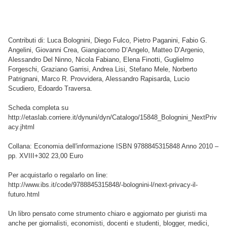
Contributi di: Luca Bolognini, Diego Fulco, Pietro Paganini, Fabio G.
Angelini, Giovanni Crea, Giangiacomo D’Angelo, Matteo D’Argenio,
Alessandro Del Ninno, Nicola Fabiano, Elena Finotti, Guglielmo
Forgeschi, Graziano Garrisi, Andrea Lisi, Stefano Mele, Norberto
Patrignani, Marco R. Provvidera, Alessandro Rapisarda, Lucio
Scudiero, Edoardo Traversa.
Scheda completa su
http://etaslab.corriere.it/dynuni/dyn/Catalogo/15848_Bolognini_NextPriv
acy.jhtml
Collana: Economia dell'informazione ISBN 9788845315848 Anno 2010 –
pp. XVIII+302 23,00 Euro
Per acquistarlo o regalarlo on line:
http://www.ibs.it/code/9788845315848/-bolognini-l/next-privacy-il-
futuro.html
Un libro pensato come strumento chiaro e aggiornato per giuristi ma
anche per giornalisti, economisti, docenti e studenti, blogger, medici,