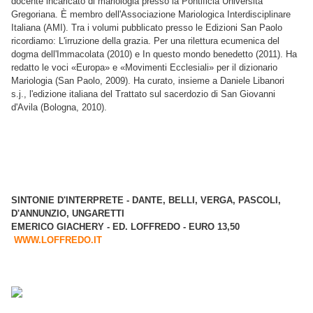
docente incaricato di mariologia presso la Pontificia Università
Gregoriana. È membro dell'Associazione Mariologica Interdisciplinare
Italiana (AMI). Tra i volumi pubblicato presso le Edizioni San Paolo
ricordiamo: L'irruzione della grazia. Per una rilettura ecumenica del
dogma dell'Immacolata (2010) e In questo mondo benedetto (2011). Ha
redatto le voci «Europa» e «Movimenti Ecclesiali» per il dizionario
Mariologia (San Paolo, 2009). Ha curato, insieme a Daniele Libanori
s.j., l'edizione italiana del Trattato sul sacerdozio di San Giovanni
d'Avila (Bologna, 2010).
SINTONIE D'INTERPRETE - DANTE, BELLI, VERGA, PASCOLI,
D'ANNUNZIO, UNGARETTI
EMERICO GIACHERY - ED. LOFFREDO - EURO 13,50
WWW.LOFFREDO.IT