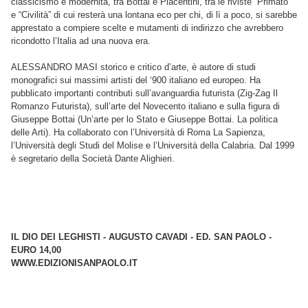
classicismo e modernità, tra Bottai e Piacentini, tra le riviste “Primato”
e “Civilità” di cui resterà una lontana eco per chi, di lì a poco, si sarebbe
apprestato a compiere scelte e mutamenti di indirizzo che avrebbero
ricondotto l’Italia ad una nuova era.
ALESSANDRO MASI storico e critico d’arte, è autore di studi
monografici sui massimi artisti del ‘900 italiano ed europeo. Ha
pubblicato importanti contributi sull’avanguardia futurista (Zig-Zag Il
Romanzo Futurista), sull’arte del Novecento italiano e sulla figura di
Giuseppe Bottai (Un’arte per lo Stato e Giuseppe Bottai. La politica
delle Arti). Ha collaborato con l’Università di Roma La Sapienza,
l’Università degli Studi del Molise e l’Università della Calabria. Dal 1999
è segretario della Società Dante Alighieri.
IL DIO DEI LEGHISTI - AUGUSTO CAVADI - ED. SAN PAOLO -
EURO 14,00
WWW.EDIZIONISANPAOLO.IT