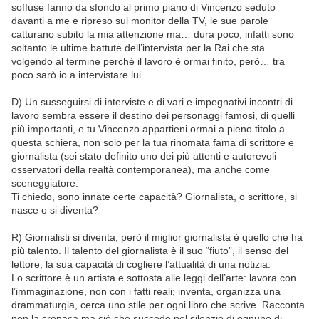
soffuse fanno da sfondo al primo piano di Vincenzo seduto
davanti a me e ripreso sul monitor della TV, le sue parole
catturano subito la mia attenzione ma… dura poco, infatti sono
soltanto le ultime battute dell’intervista per la Rai che sta
volgendo al termine perché il lavoro è ormai finito, però… tra
poco sarò io a intervistare lui.
D) Un susseguirsi di interviste e di vari e impegnativi incontri di
lavoro sembra essere il destino dei personaggi famosi, di quelli
più importanti, e tu Vincenzo appartieni ormai a pieno titolo a
questa schiera, non solo per la tua rinomata fama di scrittore e
giornalista (sei stato definito uno dei più attenti e autorevoli
osservatori della realtà contemporanea), ma anche come
sceneggiatore.
Ti chiedo, sono innate certe capacità? Giornalista, o scrittore, si
nasce o si diventa?
R) Giornalisti si diventa, però il miglior giornalista è quello che ha
più talento. Il talento del giornalista è il suo “fiuto”, il senso del
lettore, la sua capacità di cogliere l’attualità di una notizia.
Lo scrittore è un artista e sottosta alle leggi dell’arte: lavora con
l’immaginazione, non con i fatti reali; inventa, organizza una
drammaturgia, cerca uno stile per ogni libro che scrive. Racconta
non la cronaca ma ciò che succede nel silenzio di ognuno di