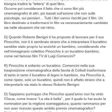
bisogna tradire la “lettera” di quel libro.
Occorre poi considerare il fatto che ci sono libri più
cinematografici di altri, più basati sull’azione che non sulle
psicologie, sui pensieri… Tutti i libri vanno riscritti per il film. Un
libro destinato a trasformarsi in film va necessariamente cambiato
sia nelle situazioni che nel ritmo.
D) Quando Roberto Benigni ti ha proposto di lavorare per il suo
Pinocchio, non ti è sembrato strano che a interpretare il burattino
sarebbe stato proprio lui anziché un bambino, considerando che
nell’immaginario collettivo Pinocchio è un burattino-bambino,
come nel famoso film TV di Luigi Comencini?
R) Pinocchio è soltanto un burattino. Comencini nella sua
trasposizione cinematografica della favola di Collodi trasformava
di tanto in tanto il burattino di legno in bambino, ma Pinocchio è,
come ripeto, solo un burattino, quindi non è affatto strano che a
interpretarlo sia stato lo stesso Roberto Benigni.
D) Sappiamo purtroppo che Pinocchio quest’anno non ha vinto
l’Oscar, come invece “La vita è bella” , per il quale tu hai avuto la
nomination per la migliore sceneggiatura; quanto rammarico per
non aver ricevuto questo ambito premio cinematografico?