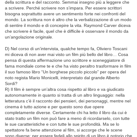
della scrittura e del racconto. Semmai insegno più a leggere che
a scrivere. Perché scrivere non s’impara. Per essere scrittori
bisogna soprattutto avere un sentimento forte nei confronti del
mondo. La scrittura non è altro che la verbalizzazione di un modo
di sentire il mondo e di concepire la vita. Raymond Carver diceva
che scrivere è facile, quel che è difficile è osservare il mondo da
un’angolazione originale.
D) Nel corso di un’intervista, qualche tempo fa, Oliviero Toscani
mi diceva di non aver mai visto un film più bello del libro… Cosa
pensa di questa affermazione uno scrittore e sceneggiatore di
fama mondiale come te e che ha visto peraltro trasformare in film
il suo famoso libro “Un borghese piccolo piccolo” per opera del
noto regista Mario Monicelli, interpretato dal grande Alberto
Sordi?
R) Il film è sempre un’altra cosa rispetto al libro e va giudicato
autonomamente in quanto si tratta di un altro linguaggio: nella
letteratura c’è il racconto dei pensieri, dei personaggi, mentre nel
cinema è tutto azione e per questo sono due opere
completamente diverse. Certamente chi ha letto il libro da cui è
stato tratto un film non può fare a meno di ricordarselo, con tutte
le sue caratteristiche e con tutte le sue profondità. Ma se lo
spettatore fa bene attenzione al film, si accorge che le scene
sono diverse: per essere fedeli allo spirito di un libro è notorio che