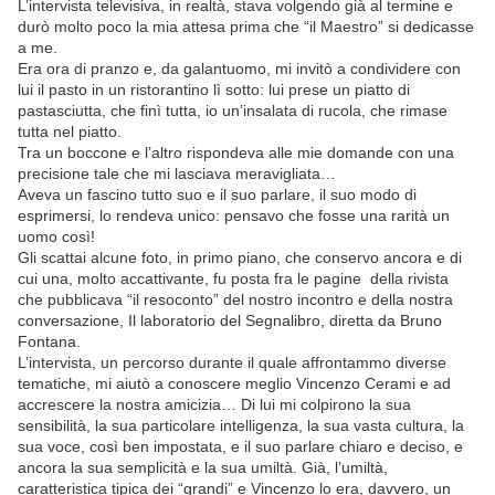
L’intervista televisiva, in realtà, stava volgendo già al termine e
durò molto poco la mia attesa prima che “il Maestro” si dedicasse
a me.
Era ora di pranzo e, da galantuomo, mi invitò a condividere con
lui il pasto in un ristorantino lì sotto: lui prese un piatto di
pastasciutta, che finì tutta, io un’insalata di rucola, che rimase
tutta nel piatto.
Tra un boccone e l’altro rispondeva alle mie domande con una
precisione tale che mi lasciava meravigliata…
Aveva un fascino tutto suo e il suo parlare, il suo modo di
esprimersi, lo rendeva unico: pensavo che fosse una rarità un
uomo così!
Gli scattai alcune foto, in primo piano, che conservo ancora e di
cui una, molto accattivante, fu posta fra le pagine della rivista
che pubblicava “il resoconto” del nostro incontro e della nostra
conversazione, Il laboratorio del Segnalibro, diretta da Bruno
Fontana.
L’intervista, un percorso durante il quale affrontammo diverse
tematiche, mi aiutò a conoscere meglio Vincenzo Cerami e ad
accrescere la nostra amicizia… Di lui mi colpirono la sua
sensibilità, la sua particolare intelligenza, la sua vasta cultura, la
sua voce, così ben impostata, e il suo parlare chiaro e deciso, e
ancora la sua semplicità e la sua umiltà. Già, l’umiltà,
caratteristica tipica dei “grandi” e Vincenzo lo era, davvero, un