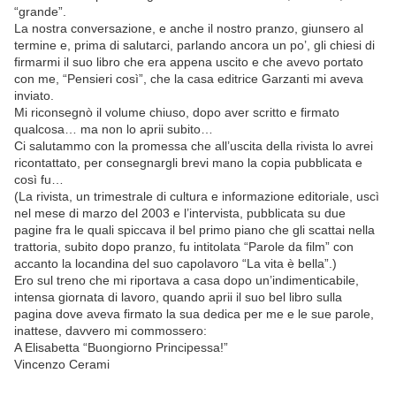
“grande”.
La nostra conversazione, e anche il nostro pranzo, giunsero al
termine e, prima di salutarci, parlando ancora un po’, gli chiesi di
firmarmi il suo libro che era appena uscito e che avevo portato
con me, “Pensieri così”, che la casa editrice Garzanti mi aveva
inviato.
Mi riconsegnò il volume chiuso, dopo aver scritto e firmato
qualcosa… ma non lo aprii subito…
Ci salutammo con la promessa che all’uscita della rivista lo avrei
ricontattato, per consegnargli brevi mano la copia pubblicata e
così fu…
(La rivista, un trimestrale di cultura e informazione editoriale, uscì
nel mese di marzo del 2003 e l’intervista, pubblicata su due
pagine fra le quali spiccava il bel primo piano che gli scattai nella
trattoria, subito dopo pranzo, fu intitolata “Parole da film” con
accanto la locandina del suo capolavoro “La vita è bella”.)
Ero sul treno che mi riportava a casa dopo un’indimenticabile,
intensa giornata di lavoro, quando aprii il suo bel libro sulla
pagina dove aveva firmato la sua dedica per me e le sue parole,
inattese, davvero mi commossero:
A Elisabetta “Buongiorno Principessa!”
Vincenzo Cerami