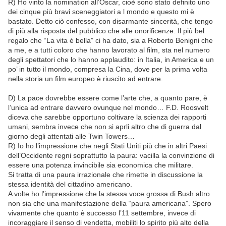
R) Ho vinto la nomination all’Oscar, cioè sono stato definito uno
dei cinque più bravi sceneggiatori a l mondo e questo mi è
bastato. Detto ciò confesso, con disarmante sincerità, che tengo
di più alla risposta del pubblico che alle onorificenze. Il più bel
regalo che “La vita è bella” ci ha dato, sia a Roberto Benigni che
a me, e a tutti coloro che hanno lavorato al film, sta nel numero
degli spettatori che lo hanno applaudito: in Italia, in America e un
po’ in tutto il mondo, compresa la Cina, dove per la prima volta
nella storia un film europeo è riuscito ad entrare.
D) La pace dovrebbe essere come l’arte che, a quanto pare, è
l’unica ad entrare davvero ovunque nel mondo… F.D. Roosvelt
diceva che sarebbe opportuno coltivare la scienza dei rapporti
umani, sembra invece che non si aprli altro che di guerra dal
giorno degli attentati alle Twin Towers…
R) Io ho l’impressione che negli Stati Uniti più che in altri Paesi
dell’Occidente regni soprattutto la paura: vacilla la convinzione di
essere una potenza invincibile sia economica che militare.
Si tratta di una paura irrazionale che rimette in discussione la
stessa identità del cittadino americano.
A volte ho l’impressione che la stessa voce grossa di Bush altro
non sia che una manifestazione della “paura americana”. Spero
vivamente che quanto è successo l’11 settembre, invece di
incoraggiare il senso di vendetta, mobiliti lo spirito più alto della