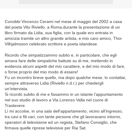
Conobbi Vincenzo Cerami nel mese di maggio del 2002 a casa
del poeta Vito Riviello, a Roma,durante la presentazione di un
libro firmato da Lidia, sua figlia, con la quale ero entrata in
amicizia tramite un altro grande artista, e mio caro amico, Thor
Vilhjalmsson celebrato scrittore e poeta islandese.
Ricordo che simpatizzammo subito e, in particolare, che egli
amava fare delle simpatiche battute su di me, mettendo in
evidenza alcuni aspetti del mio carattere, e del mio modo di fare,
o forse proprio del mio modo di essere!
Fu un incontro breve quello, ma dopo qualche mese, lo contattai,
sempre attraverso Lidia (Riviello n.d.r.) per chiedergli
un’intervista.
Si ricordò subito di me e fissammo in un istante l’appuntamento
nel suo studio di lavoro a Via Lorenzo Valla nel cuore di
Trastevere.
Lì mi accolse, in una sala dell’appartamento, vicino all’ingresso,
tra cavi e fili vari, con tante persone che gli lavoravano intorno,
operatori di televisione ed un regista, Stefano Consiglio, che
firmava quelle riprese televisive per Rai Sat.