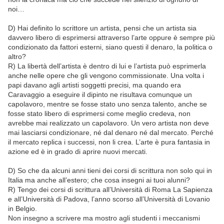
noi…
D) Hai definito lo scrittore un artista, pensi che un artista sia
davvero libero di esprimersi attraverso l’arte oppure è sempre più
condizionato da fattori esterni, siano questi il denaro, la politica o
altro?
R) La libertà dell’artista è dentro di lui e l’artista può esprimerla
anche nelle opere che gli vengono commissionate. Una volta i
papi davano agli artisti soggetti precisi, ma quando era
Caravaggio a eseguire il dipinto ne risultava comunque un
capolavoro, mentre se fosse stato uno senza talento, anche se
fosse stato libero di esprimersi come meglio credeva, non
avrebbe mai realizzato un capolavoro. Un vero artista non deve
mai lasciarsi condizionare, né dal denaro né dal mercato. Perché
il mercato replica i successi, non li crea. L’arte è pura fantasia in
azione ed è in grado di aprire nuovi mercati.
D) So che da alcuni anni tieni dei corsi di scrittura non solo qui in
Italia ma anche all’estero; che cosa insegni ai tuoi alunni?
R) Tengo dei corsi di scrittura all’Università di Roma La Sapienza
e all’Università di Padova, l’anno scorso all’Università di Lovanio
in Belgio.
Non insegno a scrivere ma mostro agli studenti i meccanismi