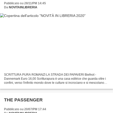
Pubblicato su 28/11/PM 14:45
Da
NOVITAINLIBRERIA
SCRITTURA PURA ROMANZI LA STRADA DEI PAPAVERI Biefnot -
Dannemark Euro 16,00 Scritturapura è una casa editrice che guarda oltre i
confini, verso l'infinito mondo dove le culture si incrociano e si mescolano
per dare i frutti migliori all'umanità. Questo...
THE PASSENGER
Pubblicato su 20/07/PM 17:44