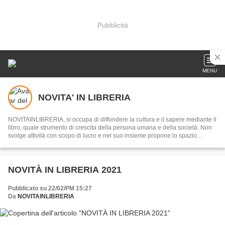
Pubblicità
MENU
NOVITA' IN LIBRERIA
NOVITAINLIBRERIA, si occupa di diffondere la cultura e il sapere mediante il
libro, quale strumento di crescita della persona umana e della società. Non
svolge attività con scopo di lucro e nel suo insieme propone lo spazio
NOVITA' IN LIBRERIA, svolge attività di EDITING e, su richiesta, scrive
RECENSIONI. Per ogni altra informazione o approfondimento potete
scrivere a info_libri@virgilio.it
NOVITÀ IN LIBRERIA 2021
Pubblicato su 22/02/PM 15:27
Da
NOVITAINLIBRERIA